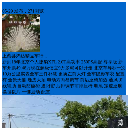
出售二手
05-29 发布，271浏览
上蔡县鸿达精品车行...
新到18年北京个人捷豹XFL 2.0T高功率 250PS高配 尊享版 新
车开票49.48万现在超级便宜9万多就可以开走 北京车导标一次
10万公里实表全车三件补漆 更换左前大灯 全车隐形车衣 配置
有 全景天窗 鹿皮大顶 电动方向盘调节 前后座椅加热 通风 并
线辅助 自动防磕碰 遮阳帘 后排调节前排座椅 电尾 定速巡航
换挡拨片 一键启动 配置...