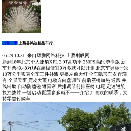
出售二手
上蔡县鸿达精品车行...
05-29 10:31 来自辉腾网络科技-上蔡喇叭网
新到18年北京个人捷豹XFL 2.0T高功率 250PS高配 尊享版 新
车开票49.48万现在超级便宜9万多就可以开走 北京车导标一次
10万公里实表全车三件补漆 更换左前大灯 全车隐形车衣 配置
有 全景天窗 鹿皮大顶 电动方向盘调节 前后座椅加热 通风 并
线辅助 自动防磕碰 遮阳帘 后排调节前排座椅 电尾 定速巡航
换挡拨片 一键启动 配置多多就不一一介绍了 喜欢的联系，支
持零首付购车