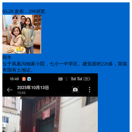
房屋出售
05-28 发布，299浏览
阿牛
位于凤凰沟独家小院，七小一中学区。建筑面积220多，简装
有国有土地证。