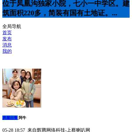
位于凤凰沟独家小院，七小一中学区。建
筑面积220多，简装有国有土地证。...
全局导航
首页
发布
消息
我的
房屋出售
阿牛
05-28 18:57 来自辉腾网络科技-上蔡喇叭网