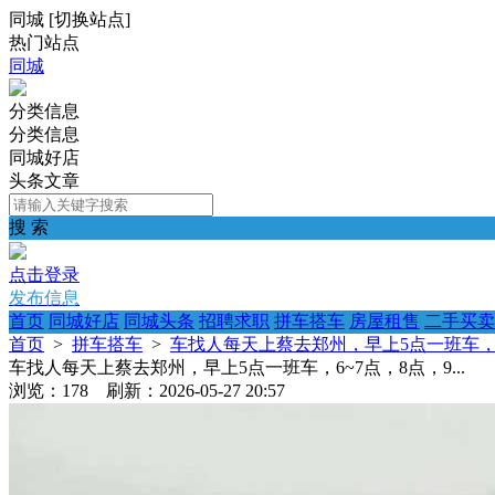
同城
[
切换站点
]
热门站点
同城
分类信息
分类信息
同城好店
头条文章
搜 索
点击登录
发布信息
首页
同城好店
同城头条
招聘求职
拼车搭车
房屋租售
二手买卖
首页
>
拼车搭车
>
车找人每天上蔡去郑州，早上5点一班车，6~7
车找人每天上蔡去郑州，早上5点一班车，6~7点，8点，9...
浏览：178 刷新：2026-05-27 20:57