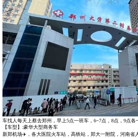
车找人每天上蔡去郑州，早上5点一班车，6~7点，8点，9点各
【车型】:豪华大型商务车
新郑机场✈️，各大医院火车站，高铁站，郑大一附院，河南