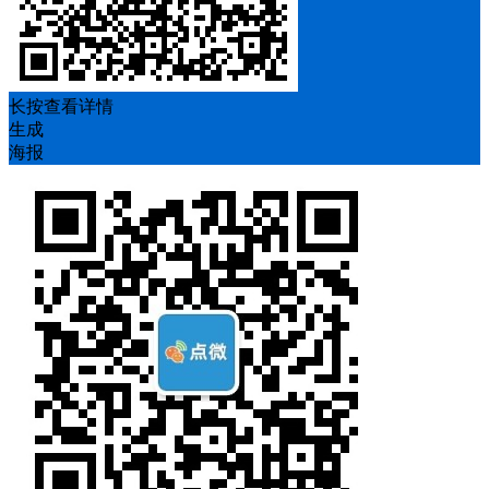
长按查看详情
生成
海报