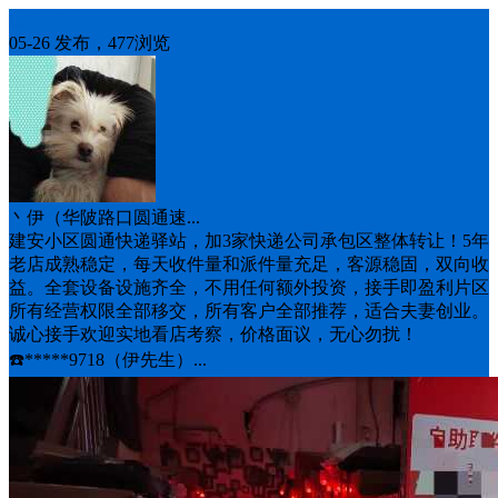
生意转让
05-26 发布，477浏览
丶伊（华陂路口圆通速...
建安小区圆通快递驿站，加3家快递公司承包区整体转让！5年
老店成熟稳定，每天收件量和派件量充足，客源稳固，双向收
益。全套设备设施齐全，不用任何额外投资，接手即盈利片区
所有经营权限全部移交，所有客户全部推荐，适合夫妻创业。
诚心接手欢迎实地看店考察，价格面议，无心勿扰！
☎️*****9718（伊先生）...