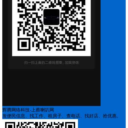
辉腾网络科技-上蔡喇叭网
发便民信息、找工作、租房子、查电话、找好店、抢优惠。