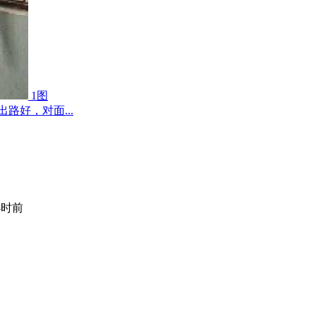
1图
路好，对面...
小时前