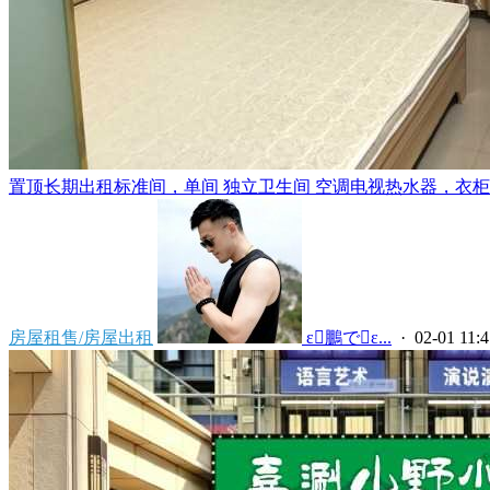
置顶
长期出租标准间，单间 独立卫生间 空调电视热水器，衣柜，
房屋租售/房屋出租
 ε鵬でε...
· 02-01 11:4