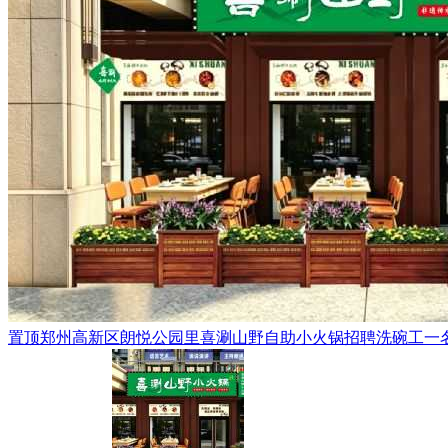
置顶
郑州高新区朗悦公园里喜涮山野自助小火锅招聘洗碗工一名，