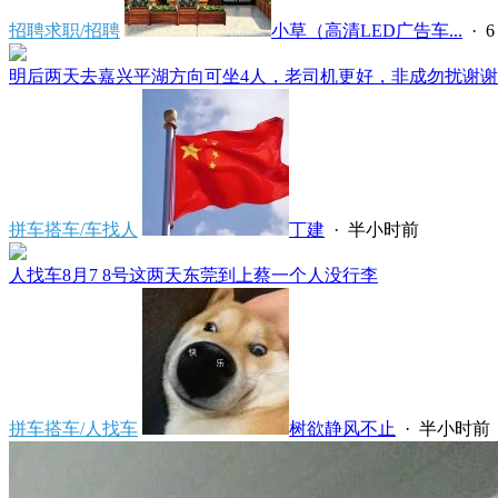
招聘求职/招聘
小草（高清LED广告车...
·
6
明后两天去嘉兴平湖方向可坐4人，老司机更好，非成勿扰谢谢*****
拼车搭车/车找人
丁建
·
半小时前
人找车8月7 8号这两天东莞到上蔡一个人没行李
拼车搭车/人找车
树欲静风不止
·
半小时前