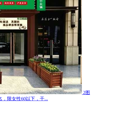
2图
限女性60以下，干...