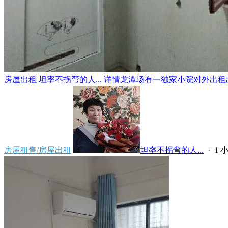
房屋出租 坦率不拐弯的人... 详情龙潭场有一独家小院对外出租出
房屋租售/房屋出租
坦率不拐弯的人...
·
1 