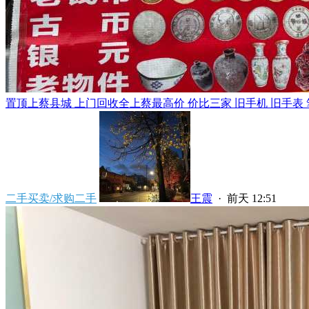
置顶
上蔡县城 上门回收全上蔡最高价 价比三家 旧手机 旧手表 笔
二手买卖/求购二手
王震
·
前天 12:51