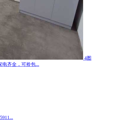
4图
齐全，可拎包...
1...