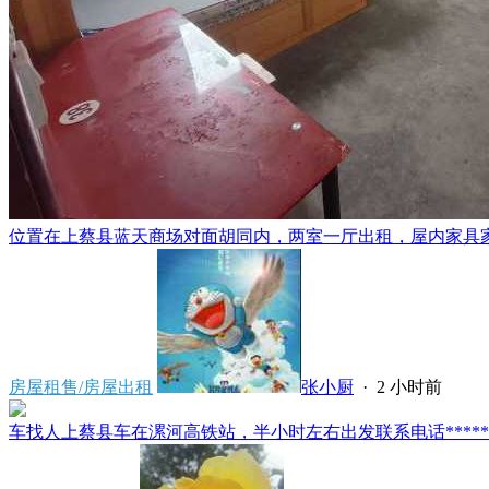
位置在上蔡县蓝天商场对面胡同内，两室一厅出租，屋内家具家电
房屋租售/房屋出租
张小厨
·
2 小时前
车找人上蔡县车在漯河高铁站，半小时左右出发联系电话*****591