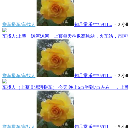
拼车搭车/车找人
知足常乐***5911...
·
2 
车找人:上蔡一漯河漯河一上蔡每天往返高铁站，火车站，市区学
拼车搭车/车找人
知足常乐***5911...
·
2 
车找人（上蔡县漯河拼车） 今天 晚上6点半到7点左右， ，上蔡县
拼车搭车/车找人
知足常乐***5911...
·
5 