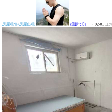
房屋租售/房屋出租
 ε鵬でε...
· 02-01 11:4