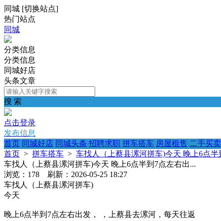
同城
[
切换站点
]
热门站点
同城
分类信息
分类信息
同城好店
头条文章
搜 索
点击登录
发布信息
首页
同城好店
同城头条
招聘求职
拼车搭车
房屋租售
二手买卖
首页
>
拼车搭车
>
车找人（上蔡县漯河拼车)今天 晚上6点半到
车找人（上蔡县漯河拼车)今天 晚上6点半到7点左右出...
浏览：178 刷新：2026-05-25 18:27
车找人（上蔡县漯河拼车)
今天
晚上6点半到7点左右出发， ，上蔡县去漯河，每天往返