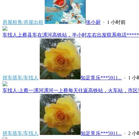
房屋租售/房屋出租
张小厨
·
1 小时前
车找人上蔡县车在漯河高铁站，半小时左右出发联系电话*****591
拼车搭车/车找人
知足常乐***5911...
·
1 
车找人:上蔡一漯河漯河一上蔡每天往返高铁站，火车站，市区学
拼车搭车/车找人
知足常乐***5911...
·
2 