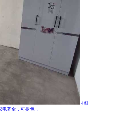
4图
齐全，可拎包...