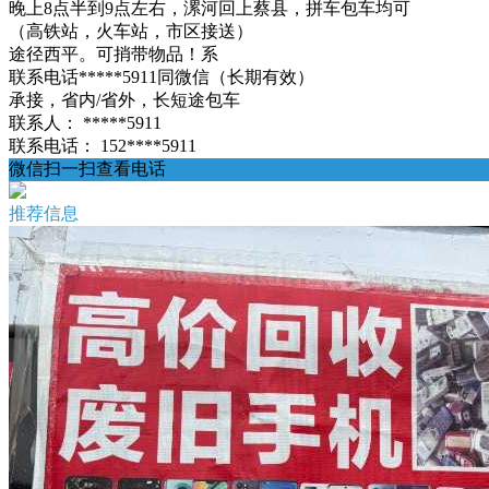
晚上8点半到9点左右，漯河回上蔡县，拼车包车均可
（高铁站，火车站，市区接送）
途径西平。可捎带物品！系
联系电话*****5911同微信（长期有效）
承接，省内/省外，长短途包车
联系人：
*****5911
联系电话：
152****5911
微信扫一扫查看电话
推荐信息