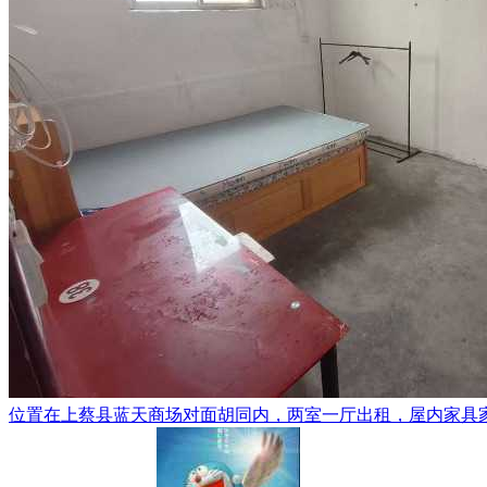
位置在上蔡县蓝天商场对面胡同内，两室一厅出租，屋内家具家电