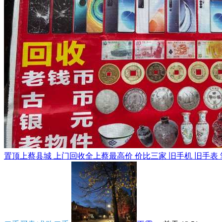
置顶
上蔡县城 上门回收全上蔡最高价 价比三家 旧手机 旧手表 笔