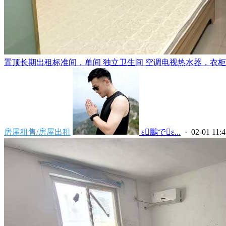
置顶
长期出租标准间，单间 独立卫生间 空调电视热水器，衣柜，
房屋租售/房屋出租
 ε鵬でε...
· 02-01 11:4