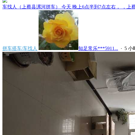
车找人（上蔡县漯河拼车） 今天 晚上6点半到7点左右， ，上蔡县
拼车搭车/车找人
知足常乐***5911...
·
5 