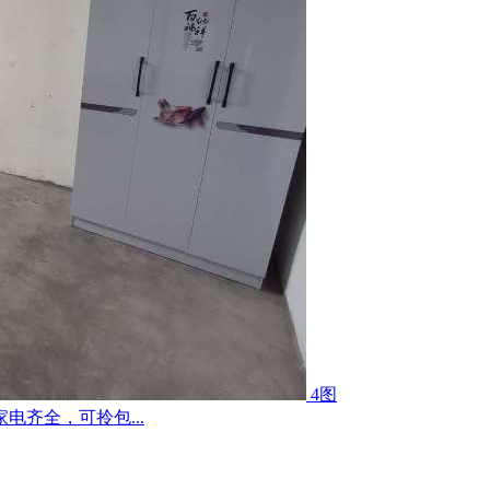
4图
齐全，可拎包...