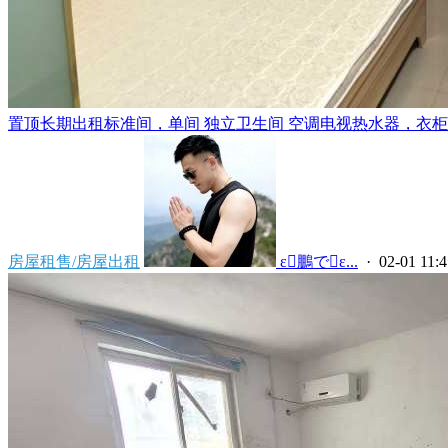
置顶
长期出租标准间，单间 独立卫生间 空调电视热水器，衣柜，
房屋租售/房屋出租
 ε鵬でε...
· 02-01 11:4