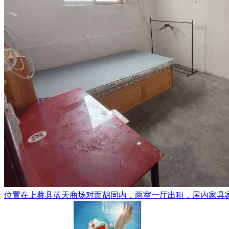
位置在上蔡县蓝天商场对面胡同内，两室一厅出租，屋内家具家电