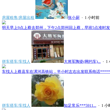
房屋租售/房屋出租
张小厨
·
1 小时前
明天早上9点上蔡去郑州，下午2点郑州回上蔡，早班5点准时发车
拼车搭车/车找人
大将军陶瓷(网约车)...
·
1
车找人上蔡县车在漯河高铁站，半小时左右出发联系电话*****591
拼车搭车/车找人
知足常乐***5911...
·
1 