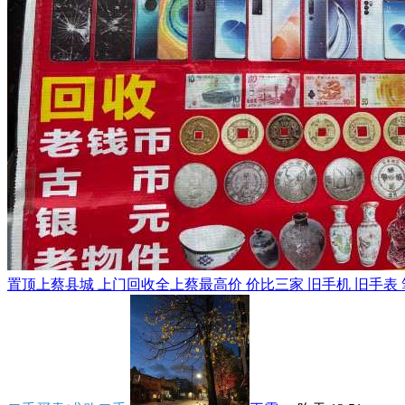
置顶
上蔡县城 上门回收全上蔡最高价 价比三家 旧手机 旧手表 笔