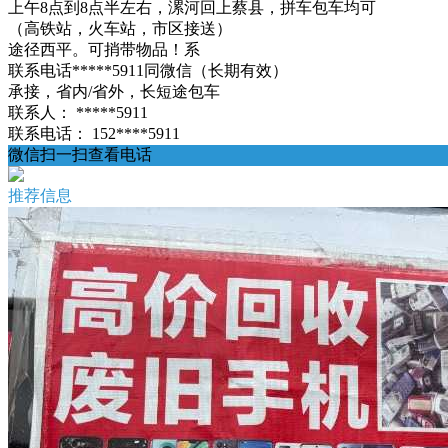
上午8点到8点半左右，漯河回上蔡县，拼车包车均可
（高铁站，火车站，市区接送）
途径西平。可捎带物品！系
联系电话*****5911同微信（长期有效）
承接，省内/省外，长短途包车
联系人：
*****5911
联系电话：
152****5911
微信扫一扫查看电话
推荐信息