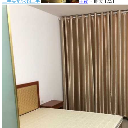
二手买卖/求购二手
王震
·
昨天 12:51