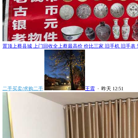
置顶
上蔡县城 上门回收全上蔡最高价 价比三家 旧手机 旧手表 笔
二手买卖/求购二手
王震
·
昨天 12:51