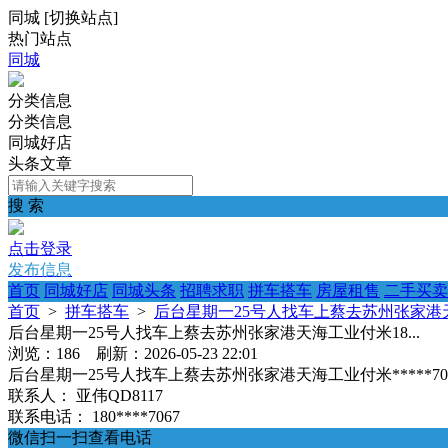
同城
[
切换站点
]
热门站点
同城
分类信息
分类信息
同城好店
头条文章
搜 索
点击登录
发布信息
首页
同城好店
同城头条
招聘求职
拼车搭车
房屋租售
二手买卖
首页
>
拼车搭车
>
后台星期一25号人找车上蔡去苏州张家港天海
后台星期一25号人找车上蔡去苏州张家港天海工业付米18...
浏览：186 刷新：2026-05-23 22:01
后台星期一25号人找车上蔡去苏州张家港天海工业付米*****70
联系人：
亚伟QD8117
联系电话：
180****7067
微信扫一扫查看电话