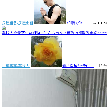
房屋租售/房屋出租
 ε鵬でε...
· 02-01 11:4
车找人今天下午4点到4点半左右出发上蔡到漯河联系电话*****591
拼车搭车/车找人
知足常乐***5911...
·
18 