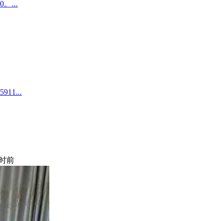
...
1...
时前