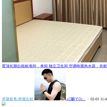
置顶
长期出租标准间，单间 独立卫生间 空调电视热水器，衣柜，
房屋租售/房屋出租
 ε鵬でε...
· 02-01 11:4