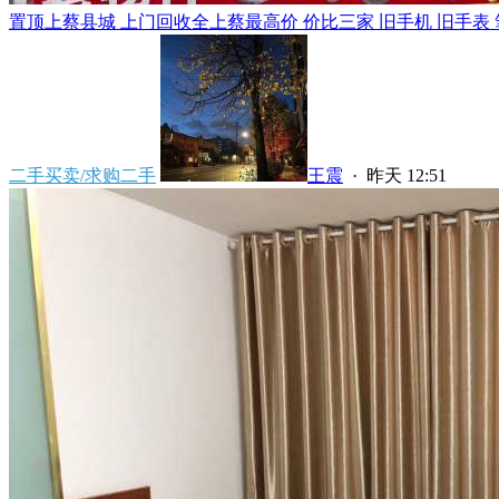
置顶
上蔡县城 上门回收全上蔡最高价 价比三家 旧手机 旧手表 笔
二手买卖/求购二手
王震
·
昨天 12:51