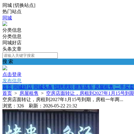
同城
[
切换站点
]
热门站点
同城
分类信息
分类信息
同城好店
头条文章
搜 索
点击登录
发布信息
首页
同城好店
同城头条
招聘求职
拼车搭车
房屋租售
二手买卖
首页
>
房屋租售
>
空房店面转让，房租到2027年1月15号到期
空房店面转让，房租到2027年1月15号到期，房租一年两...
浏览：326 刷新：2026-05-22 21:32