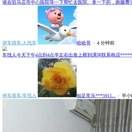
谁在驻马店市中心医院等一下帮忙去医院。拿一下药，跑腿费50。
拼车搭车/人找车
哈哈哥
·
4 分钟前
车找人今天下午4点到4点半左右出发上蔡到漯河联系电话*****591
拼车搭车/车找人
知足常乐***5911...
·
半小