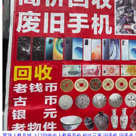
置顶
上蔡县城 上门回收全上蔡最高价 价比三家 旧手机 旧手表 笔