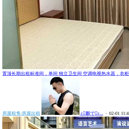
置顶
长期出租标准间，单间 独立卫生间 空调电视热水器，衣柜，
房屋租售/房屋出租
 ε鵬でε...
· 02-01 11:4