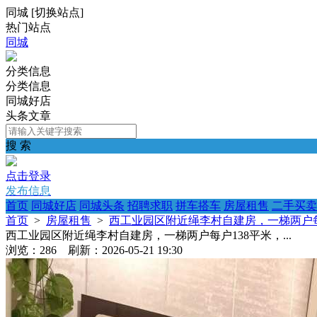
同城
[
切换站点
]
热门站点
同城
分类信息
分类信息
同城好店
头条文章
搜 索
点击登录
发布信息
首页
同城好店
同城头条
招聘求职
拼车搭车
房屋租售
二手买卖
首页
>
房屋租售
>
西工业园区附近绳李村自建房，一梯两户每户1
西工业园区附近绳李村自建房，一梯两户每户138平米，...
浏览：286 刷新：2026-05-21 19:30