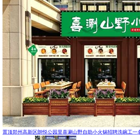
置顶
郑州高新区朗悦公园里喜涮山野自助小火锅招聘洗碗工一名，