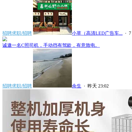
招聘求职/招聘
小草（高清LED广告车...
·
7
诚邀一名C照司机，手动挡有驾龄，有意致电。
招聘求职/招聘
余生
·
昨天 23:02