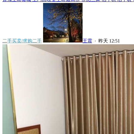
二手买卖/求购二手
王震
·
昨天 12:51