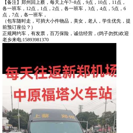
【备注】郑州回上蔡，每天上午7~8点，9点，10点，11点，
各一班车，12点，1点，2点，各一班车，3点，4点，5点，6
点，7点，各一班车，
（包车随时走，可捎大小件物品，美女，老人，学生优先，提
前预订座位？）
正规网约车，有发票，百万保险，诚信经营，(鸽子勿扰)欢迎
老乡来电:15893981370