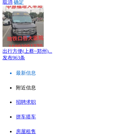
取消
确定
出行方便(上蔡~郑州)...
发布963条
最新信息
附近信息
招聘求职
拼车搭车
房屋租售