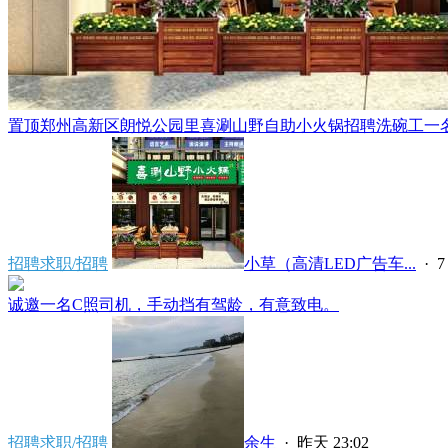
置顶
郑州高新区朗悦公园里喜涮山野自助小火锅招聘洗碗工一名，
招聘求职/招聘
小草（高清LED广告车...
·
7
诚邀一名C照司机，手动挡有驾龄，有意致电。
招聘求职/招聘
余生
·
昨天 23:02