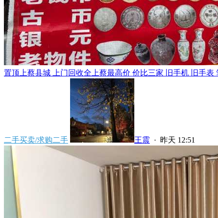
置顶
上蔡县城 上门回收全上蔡最高价 价比三家 旧手机 旧手表 笔
二手买卖/求购二手
王震
·
昨天 12:51