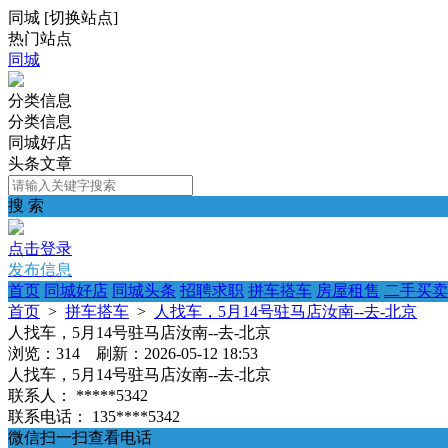
同城
[
切换站点
]
热门站点
同城
分类信息
分类信息
同城好店
头条文章
搜 索
点击登录
发布信息
首页
同城好店
同城头条
招聘求职
拼车搭车
房屋租售
二手买卖
首页
>
拼车搭车
>
人找车，5月14号驻马店汝南--去-北京
人找车，5月14号驻马店汝南--去-北京
浏览：314 刷新：2026-05-12 18:53
人找车，5月14号驻马店汝南--去-北京
联系人：
*****5342
联系电话：
135****5342
微信扫一扫查看电话