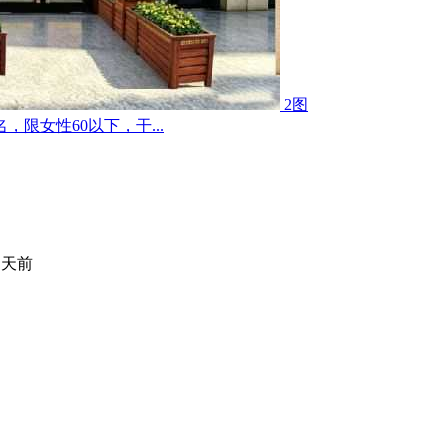
2图
限女性60以下，干...
 天前