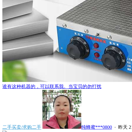
谁有这种机器的，可以联系我。当宝贝的勿打扰
二手买卖/求购二手
纯蜂蜜***0800
·
昨天 21