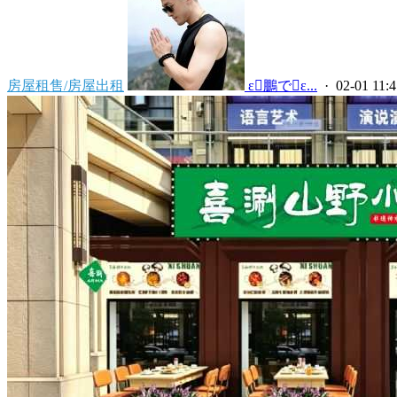
房屋租售/房屋出租
 ε鵬でε...
· 02-01 11:4