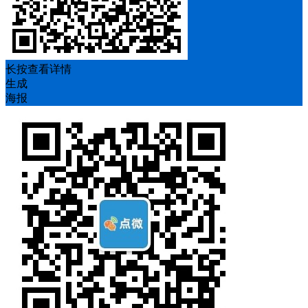
长按查看详情
生成
海报