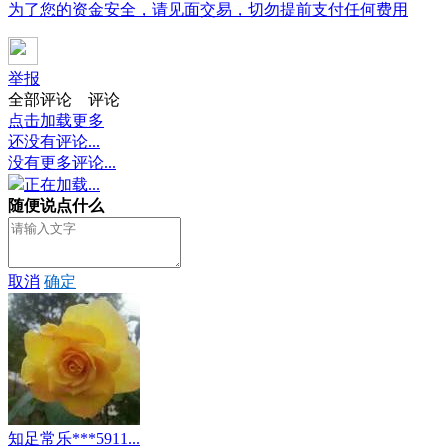
为了您的资金安全，请见面交易，切勿提前支付任何费用
举报
全部评论
评论
点击加载更多
还没有评论...
没有更多评论...
正在加载...
随便说点什么
取消
确定
知足常乐***5911...