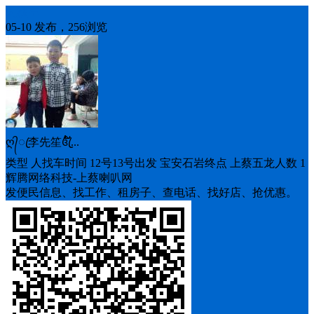
人找车
05-10 发布，256浏览
ღ᭄ꦿ李先笙꧔ꦿ້໌...
类型 人找车时间 12号13号出发 宝安石岩终点 上蔡五龙人数 1
辉腾网络科技-上蔡喇叭网
发便民信息、找工作、租房子、查电话、找好店、抢优惠。