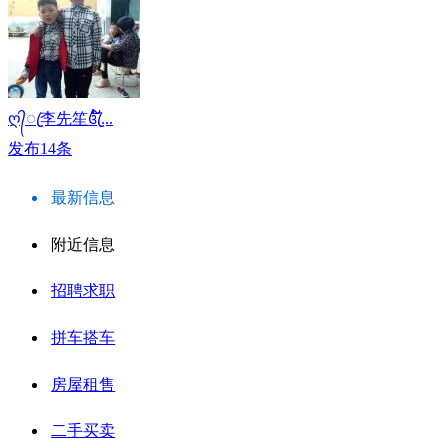
ღ᭄ꦿ李先笙꧔ꦿ້໌...
发布14条
最新信息
附近信息
招聘求职
拼车搭车
房屋租售
二手买卖