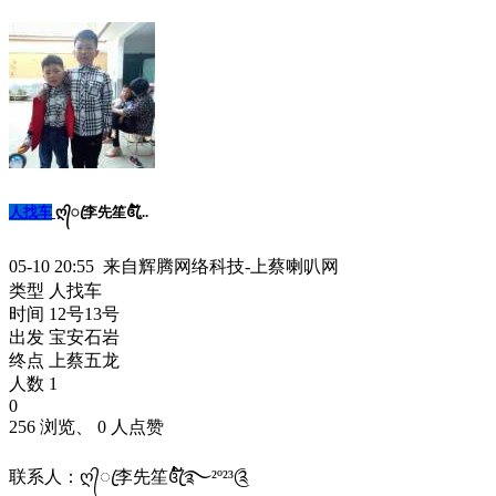
人找车
ღ᭄ꦿ李先笙꧔ꦿ້໌...
05-10 20:55 来自辉腾网络科技-上蔡喇叭网
类型 人找车
时间 12号13号
出发 宝安石岩
终点 上蔡五龙
人数 1
0
256 浏览、 0 人点赞
联系人：ღ᭄ꦿ李先笙꧔ꦿ້໌࿐²º²³༊