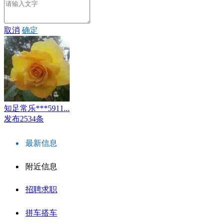
取消
确定
知足常乐***5911...
发布2534条
最新信息
附近信息
招聘求职
拼车搭车