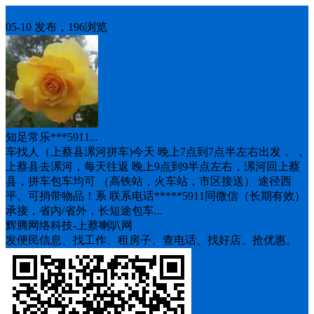
车找人
05-10 发布，196浏览
知足常乐***5911...
车找人（上蔡县漯河拼车)今天 晚上7点到7点半左右出发， ，
上蔡县去漯河，每天往返 晚上9点到9半点左右，漯河回上蔡
县，拼车包车均可 （高铁站，火车站，市区接送） 途径西
平。可捎带物品！系 联系电话*****5911同微信（长期有效）
承接，省内/省外，长短途包车...
辉腾网络科技-上蔡喇叭网
发便民信息、找工作、租房子、查电话、找好店、抢优惠。