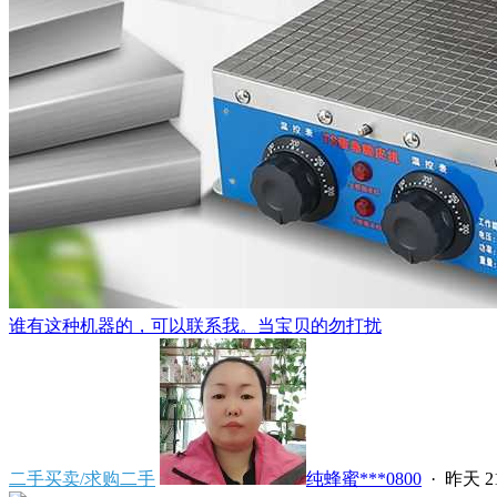
谁有这种机器的，可以联系我。当宝贝的勿打扰
二手买卖/求购二手
纯蜂蜜***0800
·
昨天 21