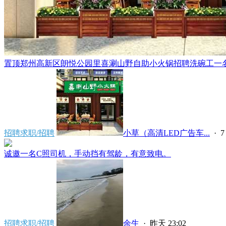
置顶
郑州高新区朗悦公园里喜涮山野自助小火锅招聘洗碗工一名，
招聘求职/招聘
小草（高清LED广告车...
·
7
诚邀一名C照司机，手动挡有驾龄，有意致电。
招聘求职/招聘
余生
·
昨天 23:02