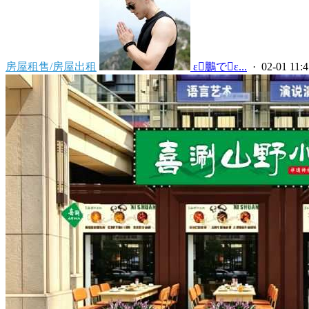
房屋租售/房屋出租
 ε鵬でε...
· 02-01 11:4