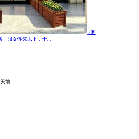
2图
限女性60以下，干...
 天前