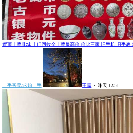
置顶
上蔡县城 上门回收全上蔡最高价 价比三家 旧手机 旧手表 笔
二手买卖/求购二手
王震
·
昨天 12:51