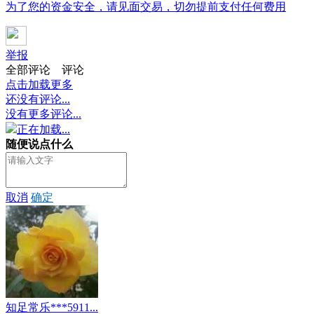
为了您的资金安全，请见面交易，切勿提前支付任何费用
举报
全部评论
评论
点击加载更多
还没有评论...
没有更多评论...
正在加载...
随便说点什么
取消
确定
知足常乐***5911...