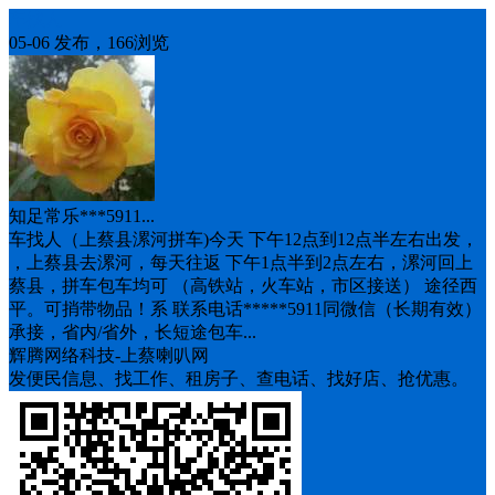
车找人
05-06 发布，166浏览
知足常乐***5911...
车找人（上蔡县漯河拼车)今天 下午12点到12点半左右出发，
，上蔡县去漯河，每天往返 下午1点半到2点左右，漯河回上
蔡县，拼车包车均可 （高铁站，火车站，市区接送） 途径西
平。可捎带物品！系 联系电话*****5911同微信（长期有效）
承接，省内/省外，长短途包车...
辉腾网络科技-上蔡喇叭网
发便民信息、找工作、租房子、查电话、找好店、抢优惠。