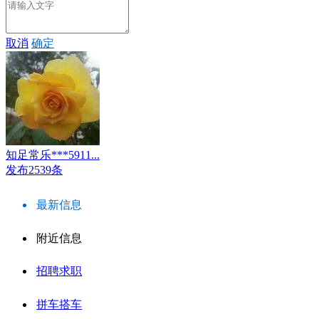
取消
确定
知足常乐***5911...
发布2539条
最新信息
附近信息
招聘求职
拼车搭车