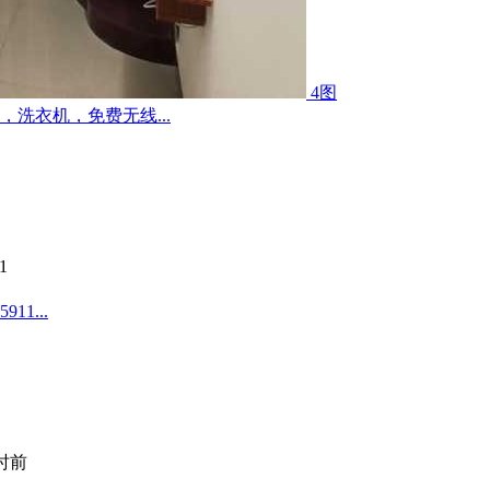
4图
洗衣机，免费无线...
1
1...
小时前