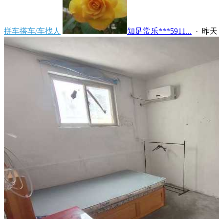
拼车搭车/车找人
知足常乐***5911...
·
昨天 