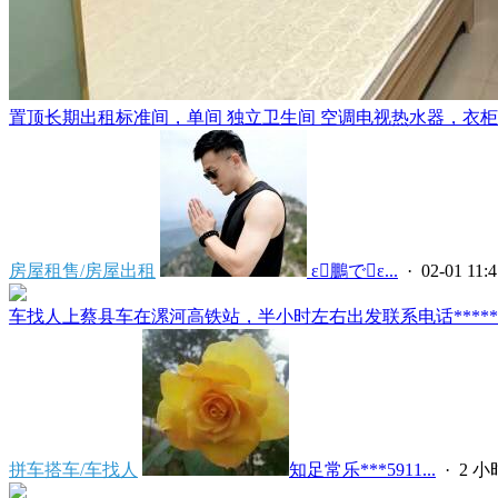
置顶
长期出租标准间，单间 独立卫生间 空调电视热水器，衣柜，
房屋租售/房屋出租
 ε鵬でε...
· 02-01 11:4
车找人上蔡县车在漯河高铁站，半小时左右出发联系电话*****591
拼车搭车/车找人
知足常乐***5911...
·
2 