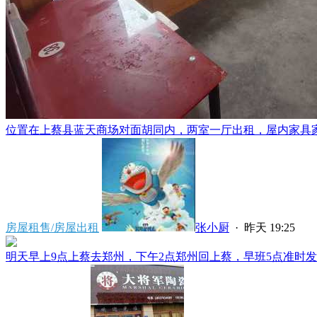
位置在上蔡县蓝天商场对面胡同内，两室一厅出租，屋内家具家电
房屋租售/房屋出租
张小厨
·
昨天 19:25
明天早上9点上蔡去郑州，下午2点郑州回上蔡，早班5点准时发车