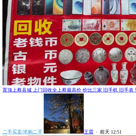
置顶
上蔡县城 上门回收全上蔡最高价 价比三家 旧手机 旧手表 笔
二手买卖/求购二手
王震
·
前天 12:51