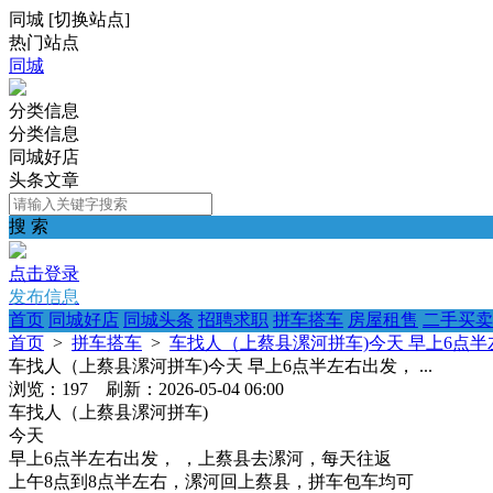
同城
[
切换站点
]
热门站点
同城
分类信息
分类信息
同城好店
头条文章
搜 索
点击登录
发布信息
首页
同城好店
同城头条
招聘求职
拼车搭车
房屋租售
二手买卖
首页
>
拼车搭车
>
车找人（上蔡县漯河拼车)今天 早上6点半左右
车找人（上蔡县漯河拼车)今天 早上6点半左右出发， ...
浏览：197 刷新：2026-05-04 06:00
车找人（上蔡县漯河拼车)
今天
早上6点半左右出发， ，上蔡县去漯河，每天往返
上午8点到8点半左右，漯河回上蔡县，拼车包车均可