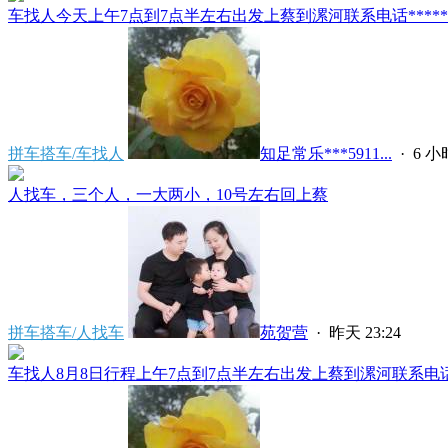
车找人今天上午7点到7点半左右出发上蔡到漯河联系电话*****591
拼车搭车/车找人
知足常乐***5911...
·
6 
人找车，三个人，一大两小，10号左右回上蔡
拼车搭车/人找车
苑贺营
·
昨天 23:24
车找人8月8日行程上午7点到7点半左右出发上蔡到漯河联系电话****