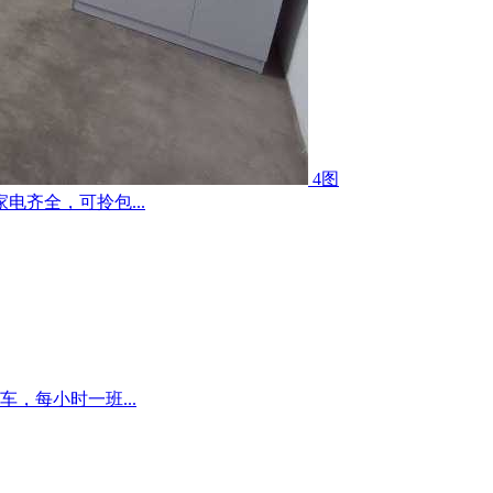
4图
齐全，可拎包...
，每小时一班...