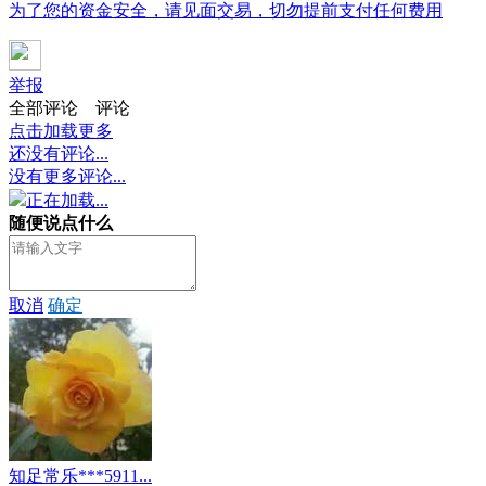
为了您的资金安全，请见面交易，切勿提前支付任何费用
举报
全部评论
评论
点击加载更多
还没有评论...
没有更多评论...
正在加载...
随便说点什么
取消
确定
知足常乐***5911...