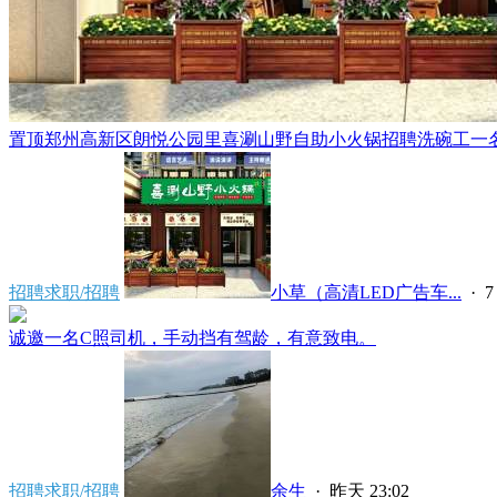
置顶
郑州高新区朗悦公园里喜涮山野自助小火锅招聘洗碗工一名，
招聘求职/招聘
小草（高清LED广告车...
·
7
诚邀一名C照司机，手动挡有驾龄，有意致电。
招聘求职/招聘
余生
·
昨天 23:02