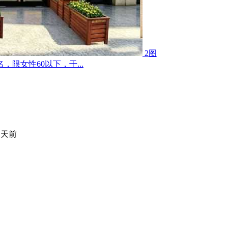
2图
限女性60以下，干...
 天前