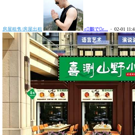
房屋租售/房屋出租
 ε鵬でε...
· 02-01 11:4