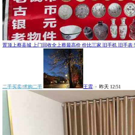
置顶
上蔡县城 上门回收全上蔡最高价 价比三家 旧手机 旧手表 笔
二手买卖/求购二手
王震
·
昨天 12:51