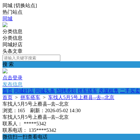
同城
[
切换站点
]
热门站点
同城
分类信息
分类信息
同城好店
头条文章
搜 索
点击登录
发布信息
首页
同城好店
同城头条
招聘求职
拼车搭车
房屋租售
二手买卖
首页
>
拼车搭车
>
车找人5月5号上蔡县--去--北京
车找人5月5号上蔡县--去--北京
浏览：165 刷新：2026-05-02 14:30
车找人5月5号上蔡县--去--北京
联系人：
*****5342
联系电话：
135****5342
微信扫一扫查看电话