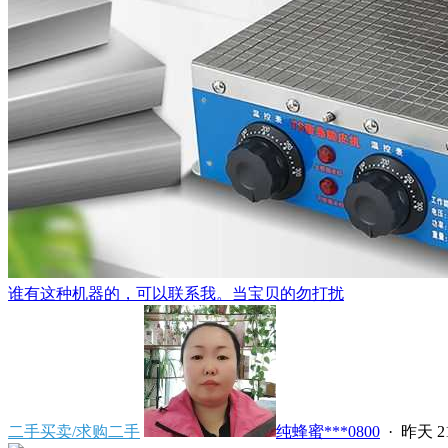
谁有这种机器的，可以联系我。当宝贝的勿打扰
二手买卖/求购二手
纯蜂蜜***0800
·
昨天 21