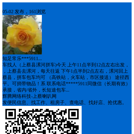
车找人
05-02 发布，161浏览
知足常乐***5911...
车找人（上蔡县漯河拼车)今天 上午11点半到12点左右出发，
，上蔡县去漯河，每天往返 下午1点半到2点左右，漯河回上
蔡县，拼车包车均可 （高铁站，火车站，市区接送） 途径西
平。可捎带物品！系 联系电话*****5911同微信（长期有效）
承接，省内/省外，长短途包车...
辉腾网络科技-上蔡喇叭网
发便民信息、找工作、租房子、查电话、找好店、抢优惠。