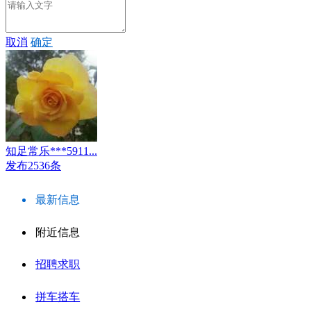
取消
确定
知足常乐***5911...
发布2536条
最新信息
附近信息
招聘求职
拼车搭车