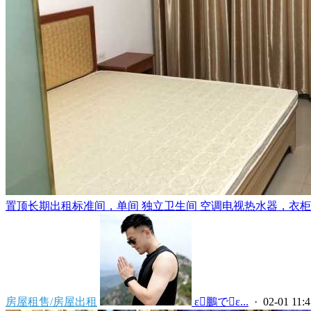
置顶
长期出租标准间，单间 独立卫生间 空调电视热水器，衣柜，
房屋租售/房屋出租
 ε鵬でε...
· 02-01 11:4