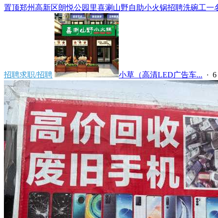
置顶
郑州高新区朗悦公园里喜涮山野自助小火锅招聘洗碗工一名，
招聘求职/招聘
小草（高清LED广告车...
·
6