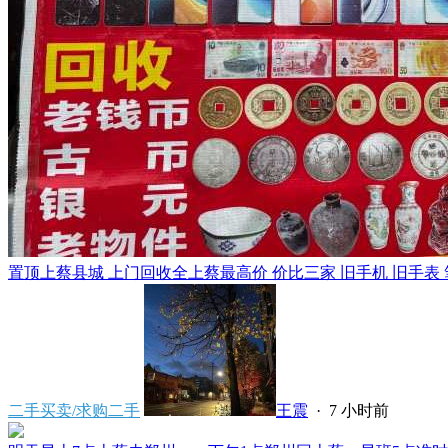
置顶
上蔡县城 上门回收全上蔡最高价 价比三家 旧手机 旧手表 笔
二手买卖/求购二手
王震
·
7 小时前