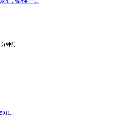
车，每小时一...
2 分钟前
1...