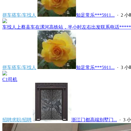
拼车搭车/车找人
知足常乐***5911...
·
2 
车找人上蔡县车在漯河高铁站，半小时左右出发联系电话*****591
拼车搭车/车找人
知足常乐***5911...
·
3 
C1司机
招聘求职/招聘
浙江门都高端别墅门...
·
3 