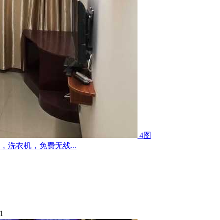
4图
洗衣机，免费无线...
1