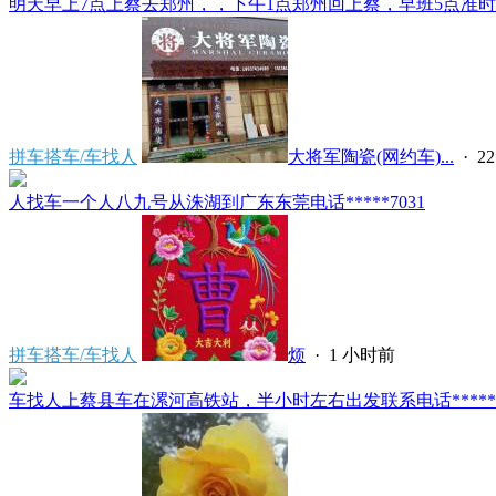
明天早上7点上蔡去郑州，，下午1点郑州回上蔡，早班5点准时发
拼车搭车/车找人
大将军陶瓷(网约车)...
·
2
人找车一个人八九号从洙湖到广东东莞电话*****7031
拼车搭车/车找人
烦
·
1 小时前
车找人上蔡县车在漯河高铁站，半小时左右出发联系电话*****591