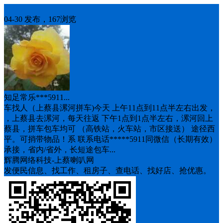
车找人
04-30 发布，167浏览
知足常乐***5911...
车找人（上蔡县漯河拼车)今天 上午11点到11点半左右出发，
，上蔡县去漯河，每天往返 下午1点到1点半左右，漯河回上
蔡县，拼车包车均可 （高铁站，火车站，市区接送） 途径西
平。可捎带物品！系 联系电话*****5911同微信（长期有效）
承接，省内/省外，长短途包车...
辉腾网络科技-上蔡喇叭网
发便民信息、找工作、租房子、查电话、找好店、抢优惠。