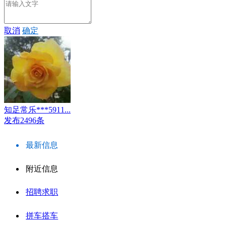
取消
确定
知足常乐***5911...
发布2496条
最新信息
附近信息
招聘求职
拼车搭车