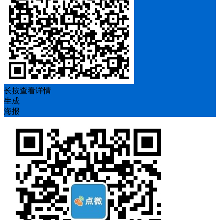
长按查看详情
生成
海报