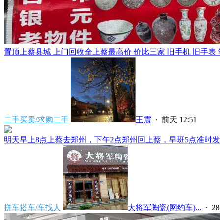
置顶
上蔡县城 上门回收全上蔡最高价 价比三家 旧手机 旧手表 笔
二手买卖/求购二手
王震
·
前天 12:51
明天早上8点上蔡去郑州，下午2点郑州回上蔡，早班5点准时发车
拼车搭车/车找人
大将军陶瓷(网约车)...
·
2