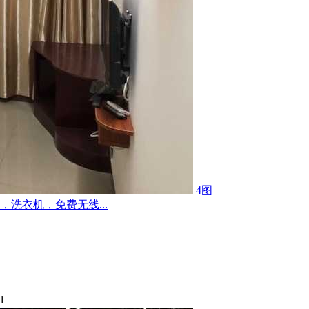
4图
洗衣机，免费无线...
1