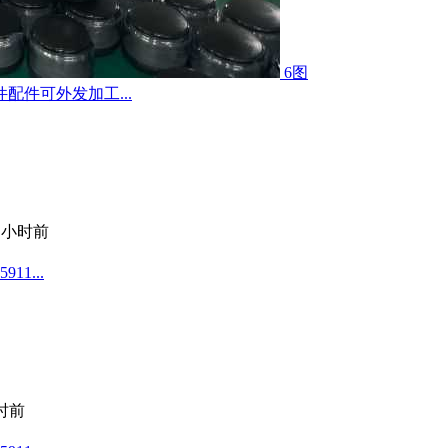
6图
件可外发加工...
2 小时前
1...
小时前