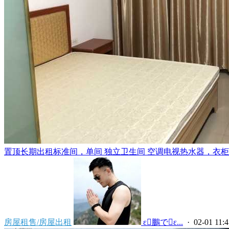
置顶
长期出租标准间，单间 独立卫生间 空调电视热水器，衣柜，
房屋租售/房屋出租
 ε鵬でε...
· 02-01 11:4