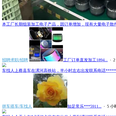
本工厂长期组装加工电子产品，因订单增加，现有大量电子散件配
招聘求职/招聘
工厂订单直发加工1894...
·
车找人上蔡县车在漯河高铁站，半小时左右出发联系电话*****591
拼车搭车/车找人
知足常乐***5911...
·
5 