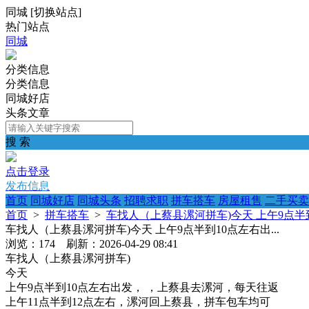
同城
[
切换站点
]
热门站点
同城
分类信息
分类信息
同城好店
头条文章
搜 索
点击登录
发布信息
首页
同城好店
同城头条
招聘求职
拼车搭车
房屋租售
二手买卖
首页
>
拼车搭车
>
车找人（上蔡县漯河拼车)今天 上午9点半到1
车找人（上蔡县漯河拼车)今天 上午9点半到10点左右出...
浏览：174 刷新：2026-04-29 08:41
车找人（上蔡县漯河拼车)
今天
上午9点半到10点左右出发， ，上蔡县去漯河，每天往返
上午11点半到12点左右，漯河回上蔡县，拼车包车均可