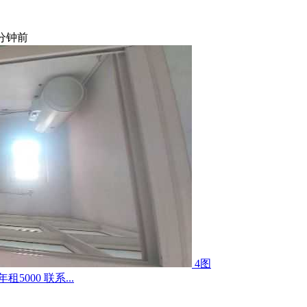
 分钟前
4图
000 联系...