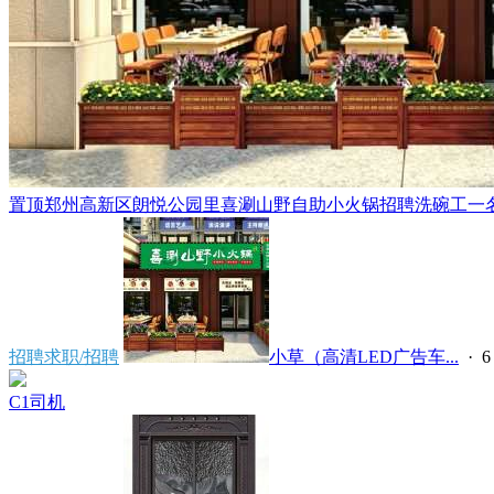
置顶
郑州高新区朗悦公园里喜涮山野自助小火锅招聘洗碗工一名，
招聘求职/招聘
小草（高清LED广告车...
·
6
C1司机