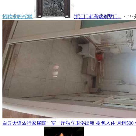
招聘求职/招聘
浙江门都高端别墅门...
·
19
白云大道农行家属院一室一厅独立卫浴出租 拎包入住 月租500 年租5