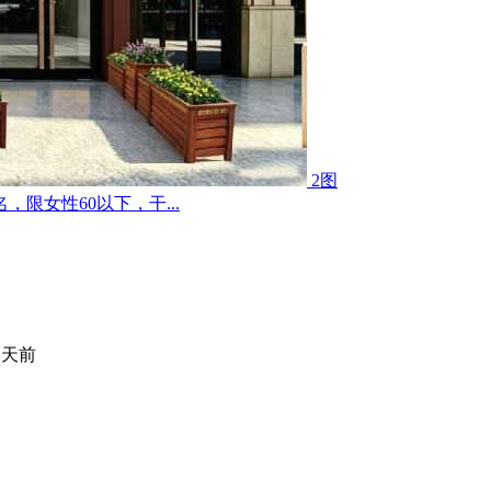
2图
限女性60以下，干...
 天前