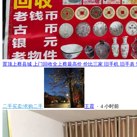
置顶
上蔡县城 上门回收全上蔡最高价 价比三家 旧手机 旧手表 笔
二手买卖/求购二手
王震
·
4 小时前