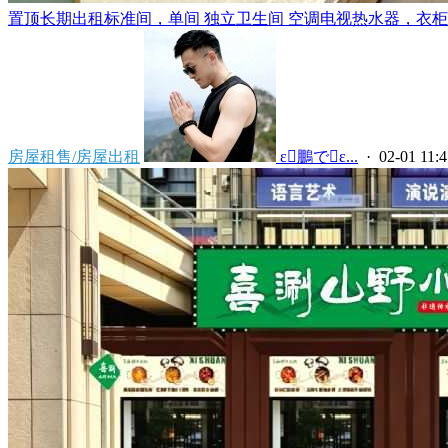
置顶
长期出租标准间，单间 独立卫生间 空调电视热水器，衣柜，
房屋租售/房屋出租
 ε鵬でε...
· 02-01 11:4