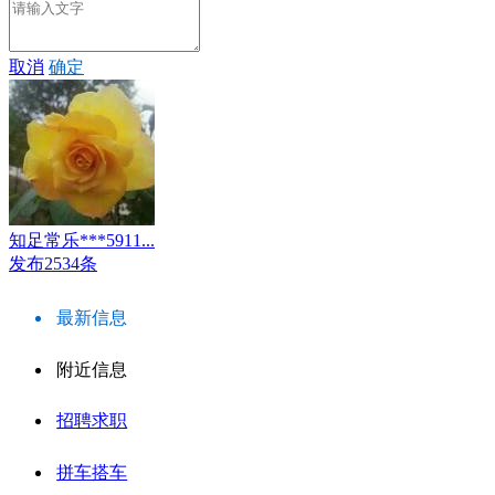
取消
确定
知足常乐***5911...
发布2534条
最新信息
附近信息
招聘求职
拼车搭车