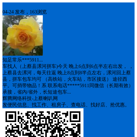
车找人
04-24 发布，163浏览
知足常乐***5911...
车找人（上蔡县漯河拼车)今天 晚上6点到6点半左右出发， ，
上蔡县去漯河，每天往返 晚上8点到8半点左右，漯河回上蔡
县，拼车包车均可 （高铁站，火车站，市区接送） 途径西
平。可捎带物品！系 联系电话*****5911同微信（长期有效）
承接，省内/省外，长短途包车...
辉腾网络科技-上蔡喇叭网
发便民信息、找工作、租房子、查电话、找好店、抢优惠。