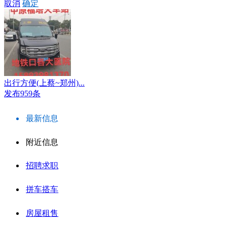
取消
确定
出行方便(上蔡~郑州)...
发布959条
最新信息
附近信息
招聘求职
拼车搭车
房屋租售