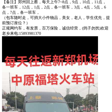
【备注】郑州回上蔡，每天上午7~8点，9点，10点，11点，
各一班车，12点，1点，2点，各一班车，3点，4点，5点，6
点，7点，各一班车，
（包车随时走，可捎大小件物品，美女，老人，学生优先，提
前预订座位？）
正规网约车，有发票，百万保险，诚信经营，(鸽子勿扰)欢迎
老乡来电:15893981370