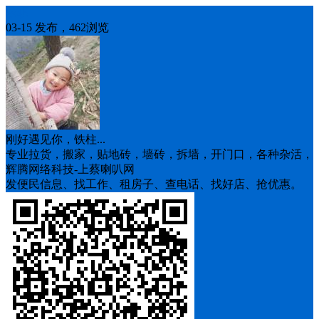
求职
03-15 发布，462浏览
刚好遇见你，铁柱...
专业拉货，搬家，贴地砖，墙砖，拆墙，开门口，各种杂活，
辉腾网络科技-上蔡喇叭网
发便民信息、找工作、租房子、查电话、找好店、抢优惠。