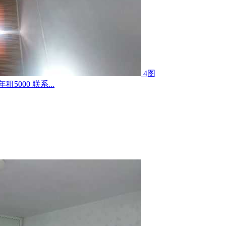
4图
000 联系...