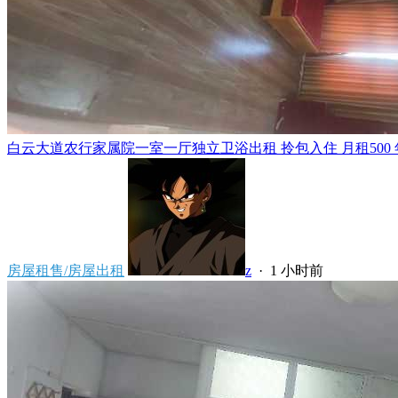
白云大道农行家属院一室一厅独立卫浴出租 拎包入住 月租500 年租5
房屋租售/房屋出租
z
·
1 小时前