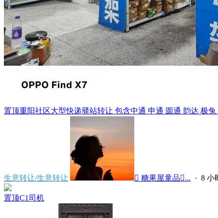
置顶
重阳社区大型快递驿站转让 包含中通 申通 圆通 韵达 极兔 天猫
生意转让/生意转让
 糖果屋童品...
·
8 
置顶
C1司机