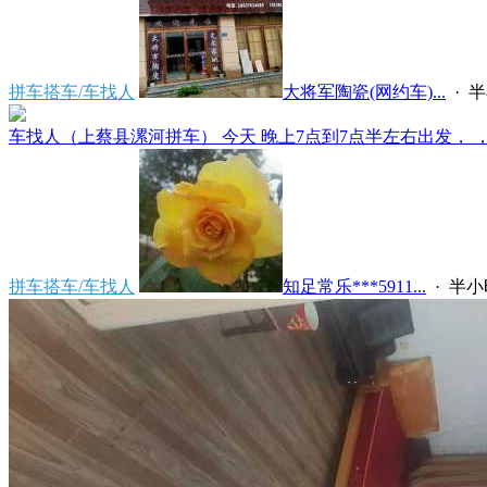
拼车搭车/车找人
大将军陶瓷(网约车)...
·
半
车找人（上蔡县漯河拼车） 今天 晚上7点到7点半左右出发， ，上
拼车搭车/车找人
知足常乐***5911...
·
半小