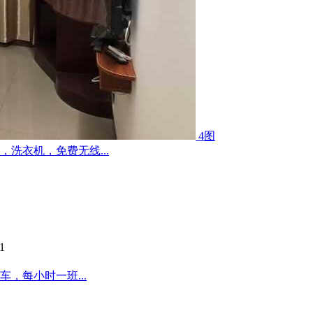
4图
洗衣机，免费无线...
1
，每小时一班...