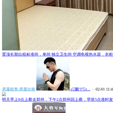
置顶
长期出租标准间，单间 独立卫生间 空调电视热水器，衣柜，
房屋租售/房屋出租
 ε鵬でε...
· 02-01 11:4
明天早上9点上蔡去郑州，下午2点郑州回上蔡，早班5点准时发车