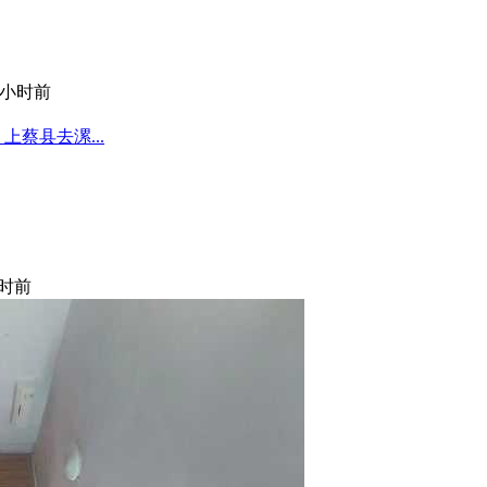
小时前
蔡县去漯...
时前