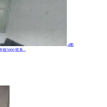
4图
000 联系...