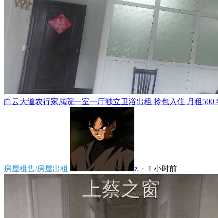
白云大道农行家属院一室一厅独立卫浴出租 拎包入住 月租500 年租5
房屋租售/房屋出租
z
·
1 小时前