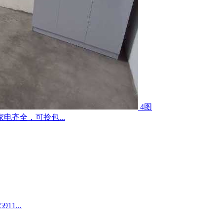
4图
齐全，可拎包...
1...