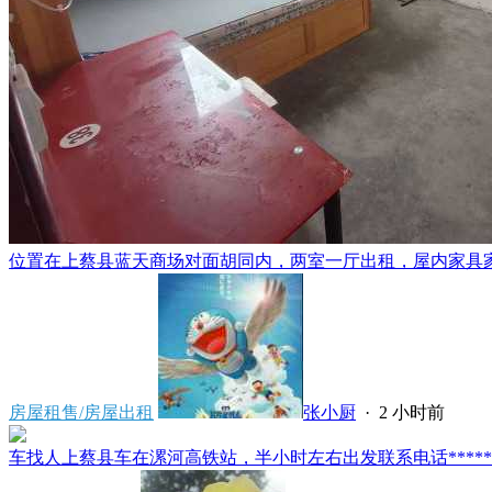
位置在上蔡县蓝天商场对面胡同内，两室一厅出租，屋内家具家电
房屋租售/房屋出租
张小厨
·
2 小时前
车找人上蔡县车在漯河高铁站，半小时左右出发联系电话*****591