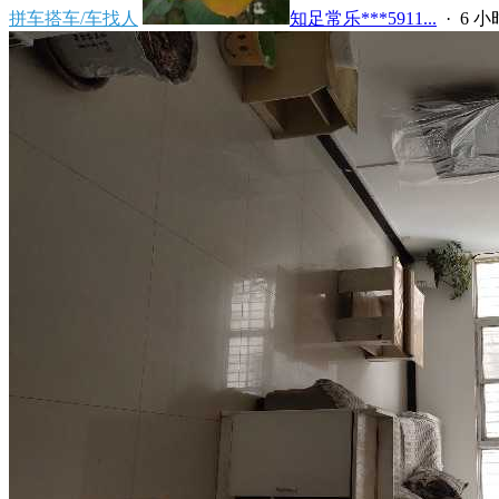
拼车搭车/车找人
知足常乐***5911...
·
6 