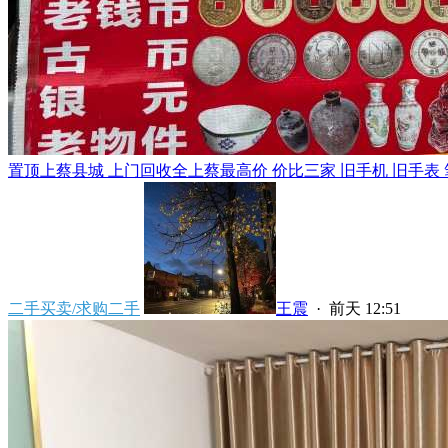
置顶
上蔡县城 上门回收全上蔡最高价 价比三家 旧手机 旧手表 笔
二手买卖/求购二手
王震
·
前天 12:51