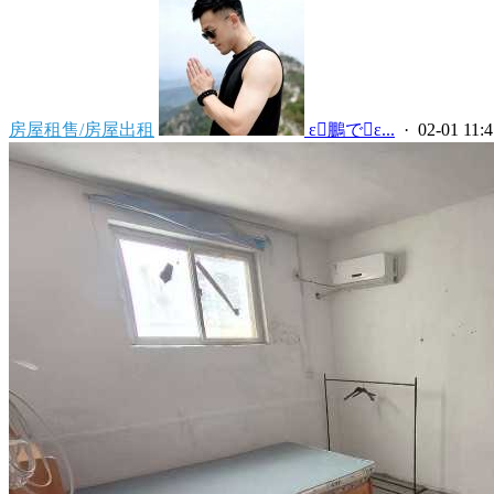
房屋租售/房屋出租
 ε鵬でε...
· 02-01 11:4