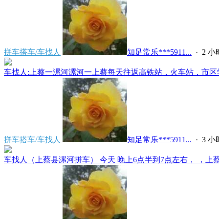
拼车搭车/车找人
知足常乐***5911...
·
2 
车找人:上蔡一漯河漯河一上蔡每天往返高铁站，火车站，市区学
拼车搭车/车找人
知足常乐***5911...
·
3 
车找人（上蔡县漯河拼车） 今天 晚上6点半到7点左右， ，上蔡县