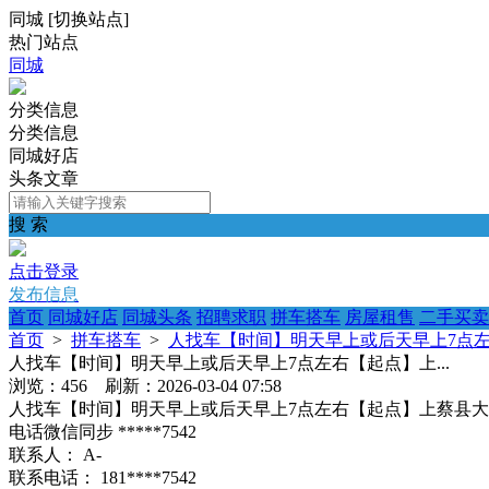
同城
[
切换站点
]
热门站点
同城
分类信息
分类信息
同城好店
头条文章
搜 索
点击登录
发布信息
首页
同城好店
同城头条
招聘求职
拼车搭车
房屋租售
二手买卖
首页
>
拼车搭车
>
人找车【时间】明天早上或后天早上7点左右
人找车【时间】明天早上或后天早上7点左右【起点】上...
浏览：456 刷新：2026-03-04 07:58
人找车【时间】明天早上或后天早上7点左右【起点】上蔡县大
电话微信同步 *****7542
联系人：
A-
联系电话：
181****7542