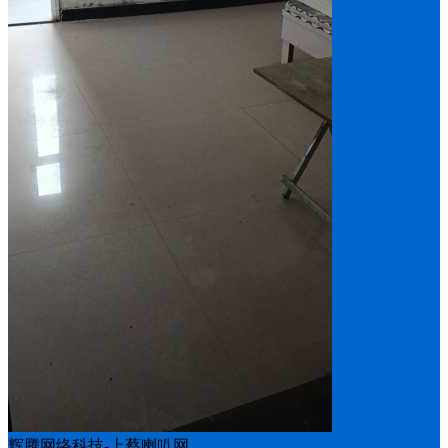
辉腾网络科技-上蔡喇叭网