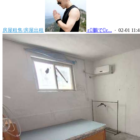
房屋租售/房屋出租
 ε鵬でε...
· 02-01 11:4