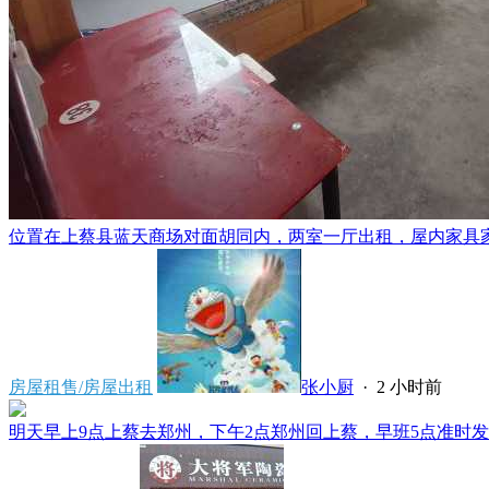
位置在上蔡县蓝天商场对面胡同内，两室一厅出租，屋内家具家电
房屋租售/房屋出租
张小厨
·
2 小时前
明天早上9点上蔡去郑州，下午2点郑州回上蔡，早班5点准时发车