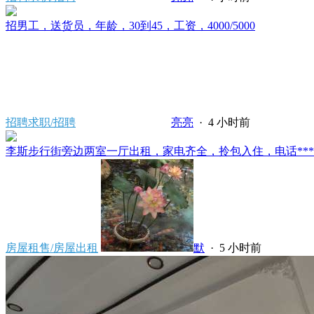
招男工，送货员，年龄，30到45，工资，4000/5000
招聘求职/招聘
亮亮
·
4 小时前
李斯步行街旁边两室一厅出租，家电齐全，拎包入住，电话*****80
房屋租售/房屋出租
默
·
5 小时前