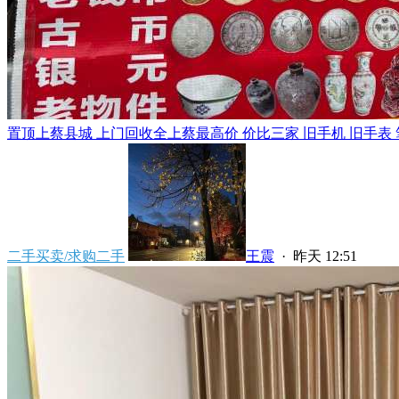
置顶
上蔡县城 上门回收全上蔡最高价 价比三家 旧手机 旧手表 笔
二手买卖/求购二手
王震
·
昨天 12:51