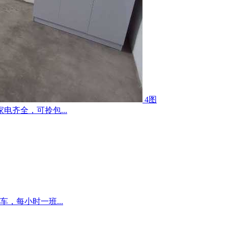
4图
齐全，可拎包...
，每小时一班...