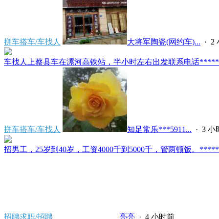
拼车搭车/车找人
大将军陶瓷(网约车)...
·
2
车找人上蔡县车在漯河高铁站，半小时左右出发联系电话*****591
拼车搭车/车找人
知足常乐***5911...
·
3 
招男工，25岁到40岁，工资4000千到5000千，管两顿饭。*****2121/
招聘求职/招聘
亮亮
·
4 小时前