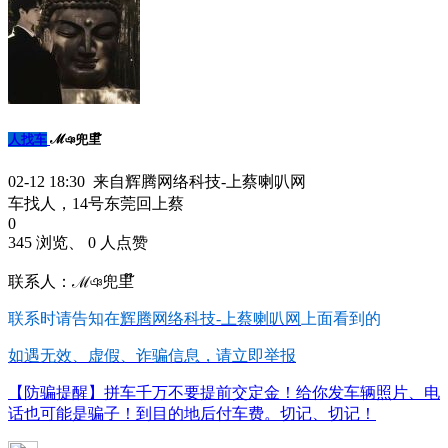
人找车
ℳঞ兜里໊
02-12 18:30 来自辉腾网络科技-上蔡喇叭网
车找人，14号东莞回上蔡
0
345 浏览、 0 人点赞
联系人：ℳঞ兜里໊
联系时请告知在
辉腾网络科技-上蔡喇叭网
上面看到的
如遇无效、虚假、诈骗信息，请立即举报
【防骗提醒】拼车千万不要提前交定金！给你发车辆照片、电
话也可能是骗子！到目的地后付车费。切记、切记！