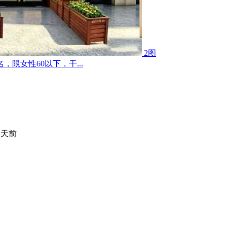
2图
限女性60以下，干...
 天前