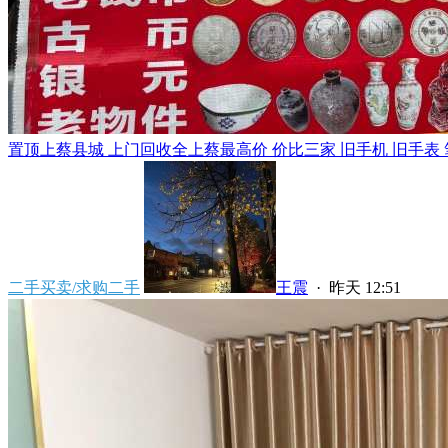
置顶
上蔡县城 上门回收全上蔡最高价 价比三家 旧手机 旧手表 笔
二手买卖/求购二手
王震
·
昨天 12:51