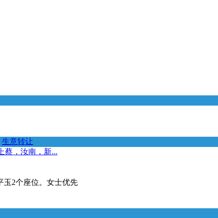
生意转让
蔡，汝南，新...
平玉2个座位。女士优先