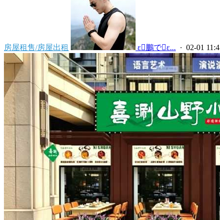
房屋租售/房屋出租
 ε鵬でε...
· 02-01 11:4