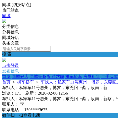
同城
[
切换站点
]
热门站点
同城
分类信息
分类信息
同城好店
头条文章
搜 索
点击登录
发布信息
首页
同城好店
同城头条
招聘求职
拼车搭车
房屋租售
二手买卖
首页
>
拼车搭车
>
车找人：私家车11号惠州，博罗，东莞回上
车找人：私家车11号惠州，博罗，东莞回上蔡，汝南，新...
浏览：171 刷新：2026-02-06 12:56
车找人：私家车11号惠州，博罗，东莞回上蔡，汝南，新蔡，
联系人：
李
联系电话：
150****3675
微信扫一扫查看电话