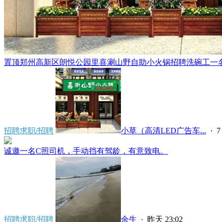
置顶
郑州高新区朗悦公园里喜涮山野自助小火锅招聘洗碗工一名，
招聘求职/招聘
小草（高清LED广告车...
·
7
诚邀一名C照司机，手动挡有驾龄，有意致电。
招聘求职/招聘
余生
·
昨天 23:02