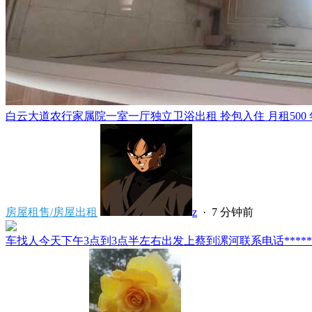
白云大道农行家属院一室一厅独立卫浴出租 拎包入住 月租500 年租5
房屋租售/房屋出租
z
·
7 分钟前
车找人今天下午3点到3点半左右出发上蔡到漯河联系电话*****591