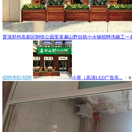
置顶
郑州高新区朗悦公园里喜涮山野自助小火锅招聘洗碗工一名，
招聘求职/招聘
小草（高清LED广告车...
·
6