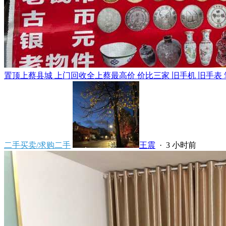
置顶
上蔡县城 上门回收全上蔡最高价 价比三家 旧手机 旧手表 笔
二手买卖/求购二手
王震
·
3 小时前