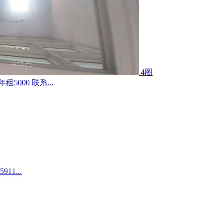
4图
000 联系...
1...