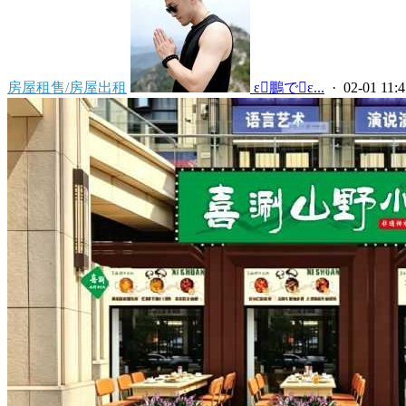
房屋租售/房屋出租
 ε鵬でε...
· 02-01 11:4