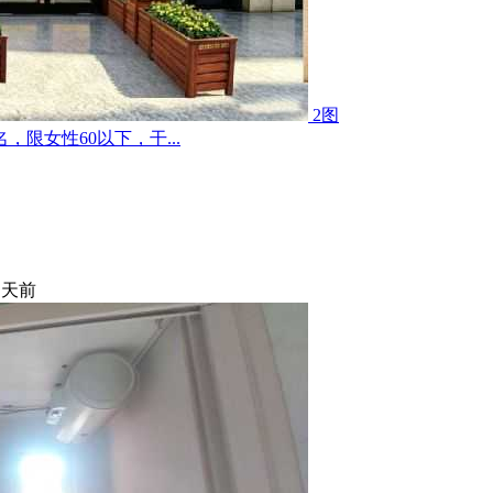
2图
限女性60以下，干...
 天前