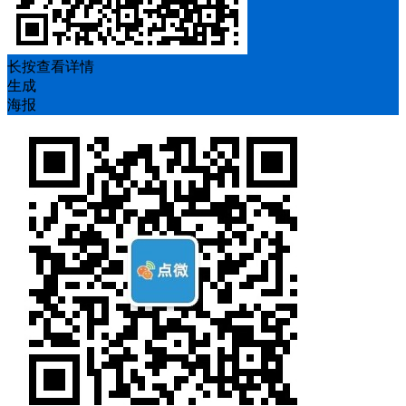
长按查看详情
生成
海报