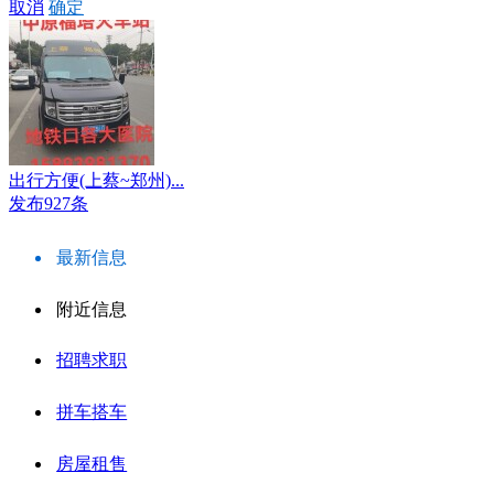
取消
确定
出行方便(上蔡~郑州)...
发布927条
最新信息
附近信息
招聘求职
拼车搭车
房屋租售