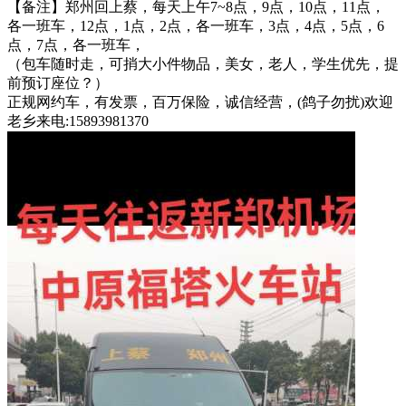
【备注】郑州回上蔡，每天上午7~8点，9点，10点，11点，
各一班车，12点，1点，2点，各一班车，3点，4点，5点，6
点，7点，各一班车，
（包车随时走，可捎大小件物品，美女，老人，学生优先，提
前预订座位？）
正规网约车，有发票，百万保险，诚信经营，(鸽子勿扰)欢迎
老乡来电:15893981370