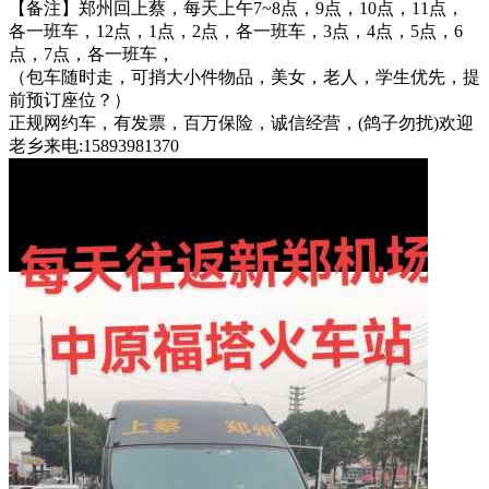
【备注】郑州回上蔡，每天上午7~8点，9点，10点，11点，
各一班车，12点，1点，2点，各一班车，3点，4点，5点，6
点，7点，各一班车，
（包车随时走，可捎大小件物品，美女，老人，学生优先，提
前预订座位？）
正规网约车，有发票，百万保险，诚信经营，(鸽子勿扰)欢迎
老乡来电:15893981370