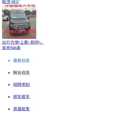
取消
确定
出行方便(上蔡~郑州)...
发布946条
最新信息
附近信息
招聘求职
拼车搭车
房屋租售