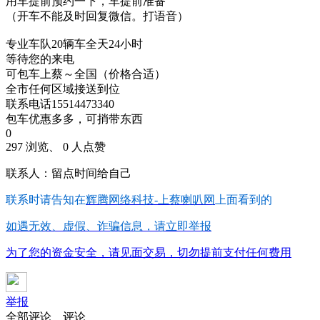
用车提前预约一下，车提前准备
（开车不能及时回复微信。打语音）
专业车队20辆车全天24小时
等待您的来电
可包车上蔡～全国（价格合适）
全市任何区域接送到位
联系电话15514473340
包车优惠多多，可捎带东西
0
297 浏览、 0 人点赞
联系人：留点时间给自己
联系时请告知在
辉腾网络科技-上蔡喇叭网
上面看到的
如遇无效、虚假、诈骗信息，请立即举报
为了您的资金安全，请见面交易，切勿提前支付任何费用
举报
全部评论
评论