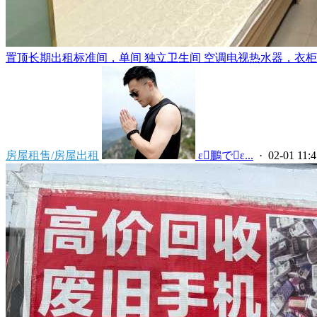
置顶
长期出租标准间，单间 独立卫生间 空调电视热水器，衣柜，
房屋租售/房屋出租
 ε鵬でε...
· 02-01 11:4