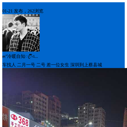
人找车
01-21 发布，262浏览
๓°冷暖自知ꦿᮁ໊এ...
车找人 二月一号 二号 差一位女生 深圳到上蔡县城