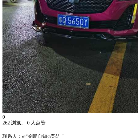
0
262 浏览、 0 人点赞
联系人：๓°冷暖自知ꦿᮁ໊এ᭄゛