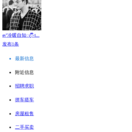
๓°冷暖自知ꦿᮁ໊এ...
发布1条
最新信息
附近信息
招聘求职
拼车搭车
房屋租售
二手买卖