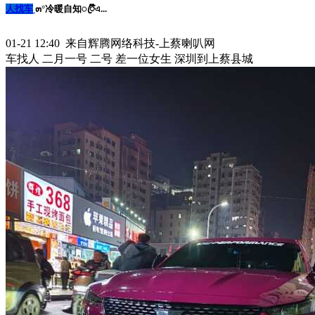
人找车
๓°冷暖自知ꦿᮁ໊এ...
01-21 12:40 来自辉腾网络科技-上蔡喇叭网
车找人 二月一号 二号 差一位女生 深圳到上蔡县城