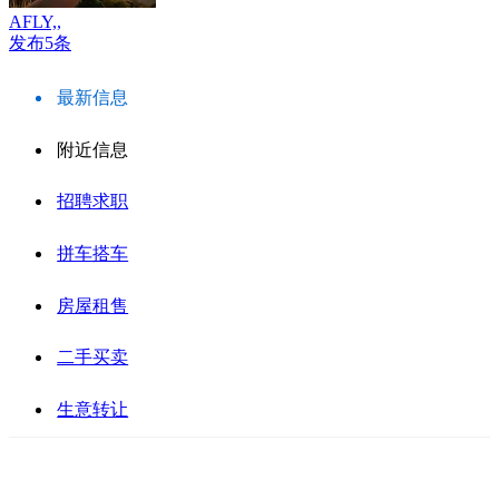
AFLY,,
发布5条
最新信息
附近信息
招聘求职
拼车搭车
房屋租售
二手买卖
生意转让