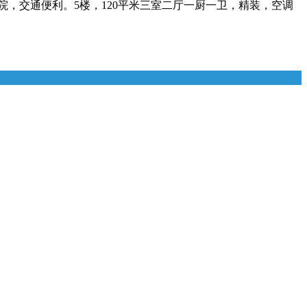
，交通便利。5楼，120平米三室二厅一厨一卫，精装，空调