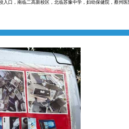
校入口，南临二高新校区，北临苏豫中学，妇幼保健院，蔡州医院