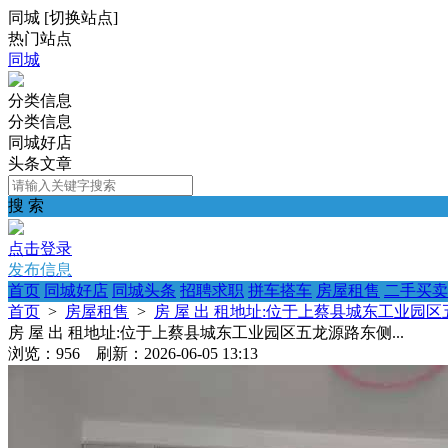
同城
[
切换站点
]
热门站点
同城
分类信息
分类信息
同城好店
头条文章
搜 索
点击登录
发布信息
首页
同城好店
同城头条
招聘求职
拼车搭车
房屋租售
二手买卖
首页
>
房屋租售
>
房 屋 出 租地址:位于上蔡县城东工业园区五
房 屋 出 租地址:位于上蔡县城东工业园区五龙源路东侧...
浏览：956 刷新：2026-06-05 13:13