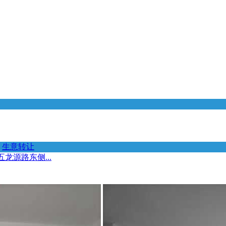
生意转让
龙源路东侧...