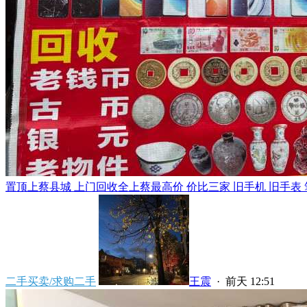
置顶
上蔡县城 上门回收全上蔡最高价 价比三家 旧手机 旧手表 笔
二手买卖/求购二手
王震
·
前天 12:51