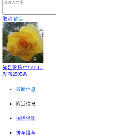
取消
确定
知足常乐***5911...
发布2505条
最新信息
附近信息
招聘求职
拼车搭车