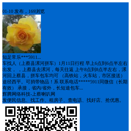
车找人
01-10 发布，169浏览
知足常乐***5911...
车找人（上蔡县漯河拼车）1月11日行程 早上6点到6点半左右
出发， ，上蔡县去漯河，每天往返 上午8点到8点半左右，漯
河回上蔡县，拼车包车均可 （高铁站，火车站，市区接送）
途径西平。可捎带物品！系 联系电话*****5911同微信（长期
有效） 承接，省内/省外，长短途包车...
辉腾网络科技-上蔡喇叭网
发便民信息、找工作、租房子、查电话、找好店、抢优惠。