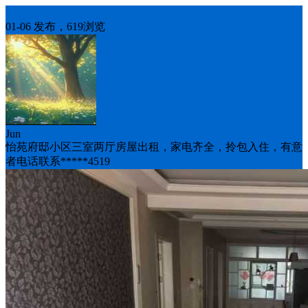
房屋出租
01-06 发布，619浏览
Jun
怡苑府邸小区三室两厅房屋出租，家电齐全，拎包入住，有意
者电话联系*****4519