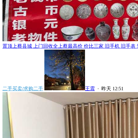
置顶
上蔡县城 上门回收全上蔡最高价 价比三家 旧手机 旧手表 笔
二手买卖/求购二手
王震
·
昨天 12:51