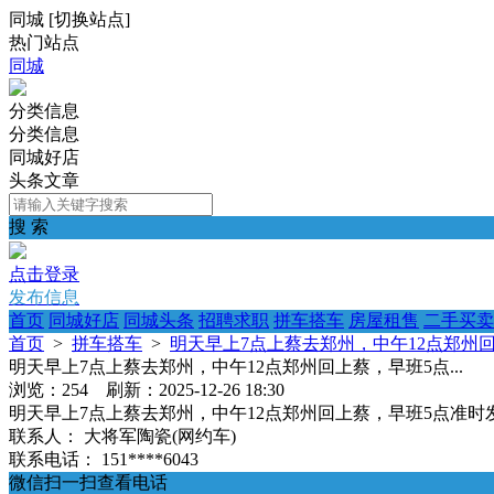
同城
[
切换站点
]
热门站点
同城
分类信息
分类信息
同城好店
头条文章
搜 索
点击登录
发布信息
首页
同城好店
同城头条
招聘求职
拼车搭车
房屋租售
二手买卖
首页
>
拼车搭车
>
明天早上7点上蔡去郑州，中午12点郑州回上
明天早上7点上蔡去郑州，中午12点郑州回上蔡，早班5点...
浏览：254 刷新：2025-12-26 18:30
明天早上7点上蔡去郑州，中午12点郑州回上蔡，早班5点准
联系人：
大将军陶瓷(网约车)
联系电话：
151****6043
微信扫一扫查看电话