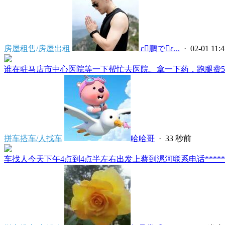
房屋租售/房屋出租
 ε鵬でε...
· 02-01 11:4
谁在驻马店市中心医院等一下帮忙去医院。拿一下药，跑腿费50。
拼车搭车/人找车
哈哈哥
·
33 秒前
车找人今天下午4点到4点半左右出发上蔡到漯河联系电话*****591