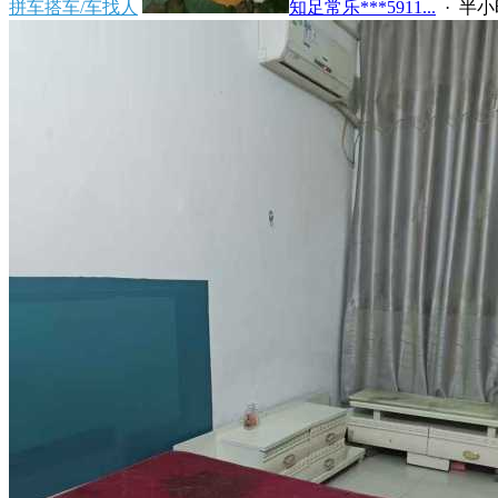
拼车搭车/车找人
知足常乐***5911...
·
半小