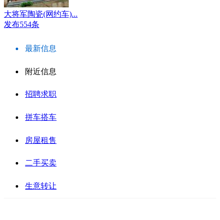
大将军陶瓷(网约车)...
发布554条
最新信息
附近信息
招聘求职
拼车搭车
房屋租售
二手买卖
生意转让